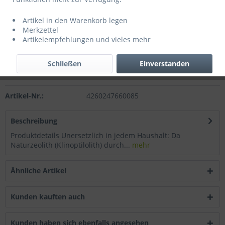
Inhalt:
5 kg (3,99 € * / 1 kg)
Preise inkl. gesetzlicher MwSt.
zzgl. Versandkosten
Artikel in den Warenkorb legen
Sofort versandfertig, Lieferzeit 3-5 Werktage
Merkzettel
Artikelempfehlungen und vieles mehr
In den
Warenkorb
Schließen
Einverstanden
Merken
Artikel-Nr.:
4260247660085
Beschreibung
Produktdetails Unersetzlich in jedem Haushalt: Da
Naturzeolith (Klinoptilolith) durch...
mehr
Ähnliche Artikel
Kunden kauften auch
Kunden haben sich ebenfalls angesehen