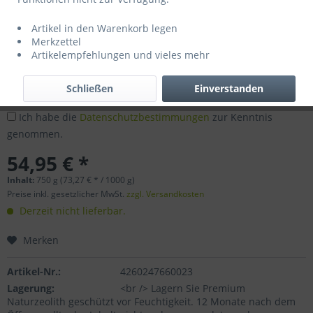
Artikel in den Warenkorb legen
Benachrichtigen Sie mich, sobald der Artikel
Merkzettel
lieferbar ist.
Artikelempfehlungen und vieles mehr
Schließen
Einverstanden
Ich habe die
Datenschutzbestimmungen
zur Kenntnis
genommen.
54,95 € *
Inhalt:
750 g (73,27 € * / 1000 g)
Preise inkl. gesetzlicher MwSt.
zzgl. Versandkosten
Derzeit nicht lieferbar.
Merken
Artikel-Nr.:
4260247660023
Lagerung:
<br /> Lagern Sie Premium
Naturzeolith geschützt vor Feuchtigkeit. 12 Monate nach dem