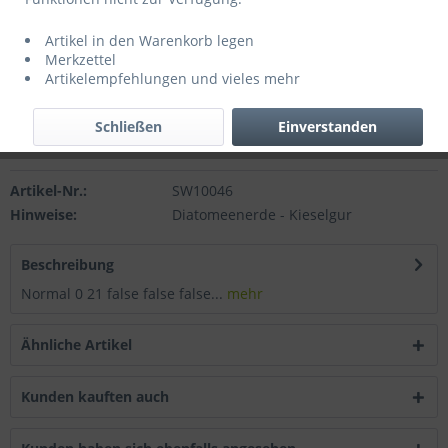
Inhalt:
27 kg (2,16 € * / 1 kg)
Preise inkl. gesetzlicher MwSt.
zzgl. Versandkosten
Artikel in den Warenkorb legen
Sofort versandfertig, Lieferzeit 3-5 Werktage
Merkzettel
Artikelempfehlungen und vieles mehr
In den
Warenkorb
Schließen
Einverstanden
Merken
Artikel-Nr.:
SW10046
Hinweise:
Diatomeenerde - Kieselgur
Beschreibung
Normal 0 21 false false false...
mehr
Ähnliche Artikel
Kunden kauften auch