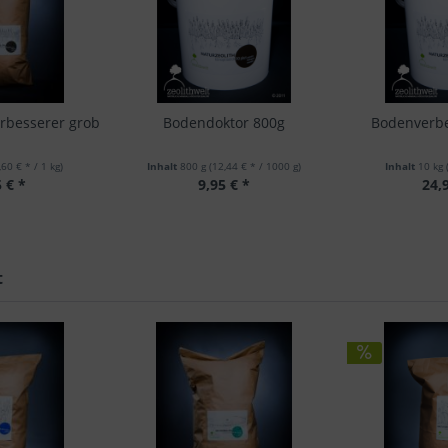
rbesserer grob
Bodendoktor 800g
Bodenverbe
,60 € * / 1 kg)
Inhalt
800 g
(12,44 € * / 1000 g)
Inhalt
10 kg
 € *
9,95 € *
24,
t