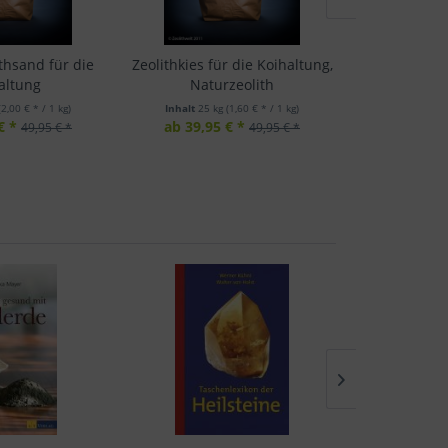
thsand für die
Zeolithkies für die Koihaltung,
Mineralisc
altung
Naturzeolith
Ein
(2,00 € * / 1 kg)
Inhalt
25 kg
(1,60 € * / 1 kg)
Inhalt
10 
€ *
ab 39,95 € *
24
49,95 € *
49,95 € *