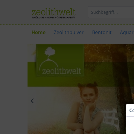
Home
Zeolithpulver
Bentonit
Aquari
C