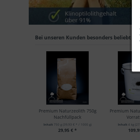
Bei unseren Kunden besonders beliebt
Premium Naturzeolith 750g
Premium Natur
Nachfüllpack
Vorrat
Inhalt
750 g
(39,93 € * / 1000 g)
Inhalt
4 kg
(27
29,95 € *
109,9