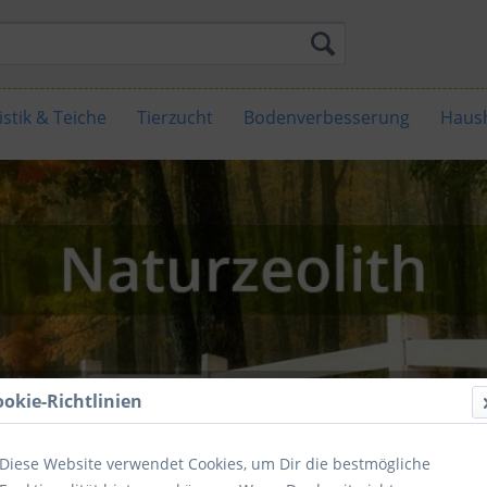
stik & Teiche
Tierzucht
Bodenverbesserung
Haush
ookie-Richtlinien
Diese Website verwendet Cookies, um Dir die bestmögliche