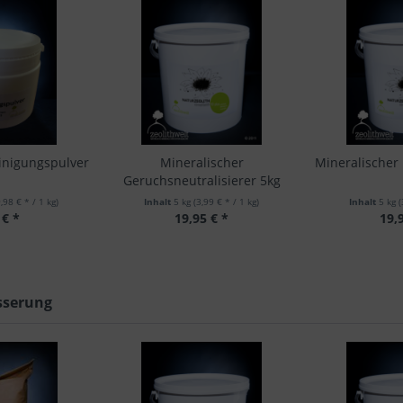
inigungspulver
Mineralischer
Mineralischer 
Geruchsneutralisierer 5kg
9,98 € * / 1 kg)
Inhalt
5 kg
(3,99 € * / 1 kg)
Inhalt
5 kg
(
 € *
19,95 € *
19,
sserung