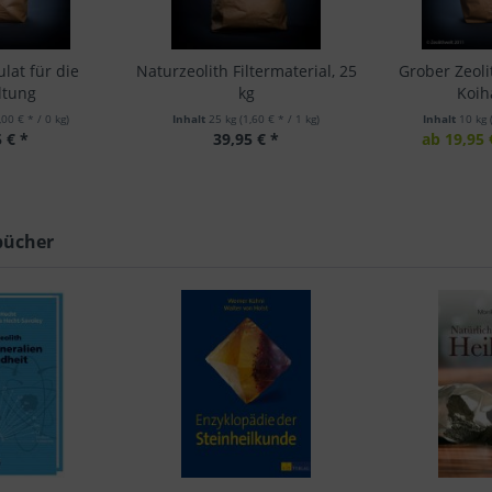
lat für die
Naturzeolith Filtermaterial, 25
Grober Zeoli
ltung
kg
Koih
,00 € * / 0 kg)
Inhalt
25 kg
(1,60 € * / 1 kg)
Inhalt
10 kg
 € *
39,95 € *
ab 19,95 
bücher