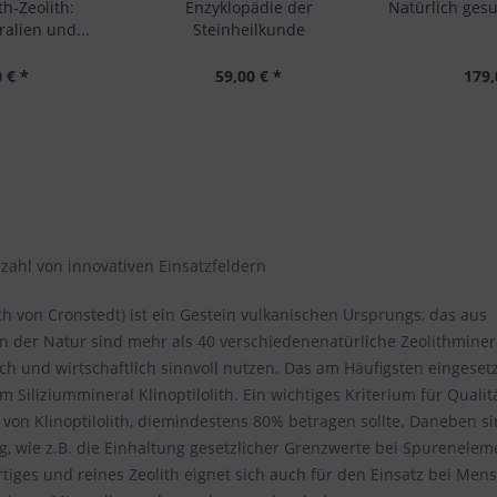
th-Zeolith:
Enzyklopädie der
Natürlich ges
alien und...
Steinheilkunde
 € *
59,00 € *
179,
lzahl von innovativen Einsatzfeldern
ach von Cronstedt) ist ein Gestein vulkanischen Ursprungs, das aus
n der Natur sind mehr als 40 verschiedenenatürliche Zeolithminer
isch und wirtschaftlich sinnvoll nutzen. Das am Häufigsten eingeset
 Siliziummineral Klinoptilolith. Ein wichtiges Kriterium für Qualit
 von Klinoptilolith, diemindestens 80% betragen sollte. Daneben s
g, wie z.B. die Einhaltung gesetzlicher Grenzwerte bei Spurenele
ges und reines Zeolith eignet sich auch für den Einsatz bei Men