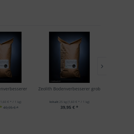
enverbesserer
Zeolith Bodenverbesserer grob
Premium Na
Eim
(1,60 € * / 1 kg)
Inhalt
25 kg
(1,60 € * / 1 kg)
Inhalt
400 g
*
39,95 € *
22
49,95 € *