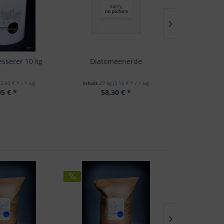
sserer 10 kg
Diatomeenerde
Calcium-Bent
(2,50 € * / 1 kg)
Inhalt
27 kg
(2,16 € * / 1 kg)
Inhalt
25 
95 € *
58,30 € *
39