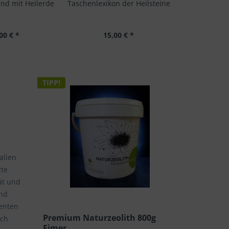
und mit Heilerde
Taschenlexikon der Heilsteine
Medizin
Standar
00 € *
15,00 € *
36
TIPP!
alien
zte
ät und
ind
menten
Premium Naturzeolith 800g
sch
Eimer