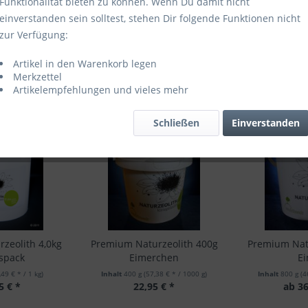
Funktionalität bieten zu können. Wenn Du damit nicht
einverstanden sein solltest, stehen Dir folgende Funktionen nicht
zur Verfügung:
Artikel in den Warenkorb legen
Merkzettel
Artikelempfehlungen und vieles mehr
Schließen
Einverstanden
TIPP!
zeolith 4,0kg
Premium Naturzeolith 400g
Premium Nat
spack
Eimerchen
E
,49 € * / 1 kg)
Inhalt
400 g
(57,38 € * / 1000 g)
Inhalt
800 g
(4
5 € *
22,95 € *
ab 36