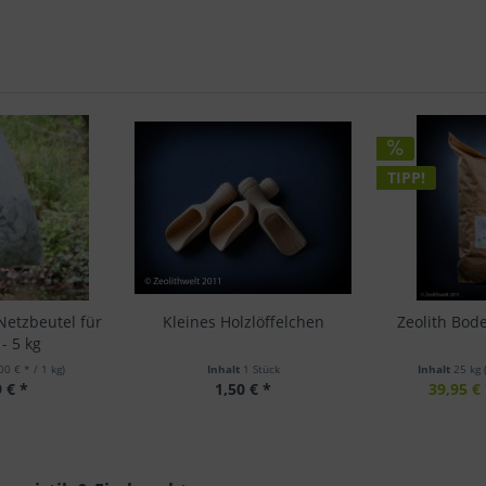
TIPP!
Netzbeutel für
Kleines Holzlöffelchen
Zeolith Bod
- 5 kg
00 € * / 1 kg)
Inhalt
1 Stück
Inhalt
25 kg
 € *
1,50 € *
39,95 € 