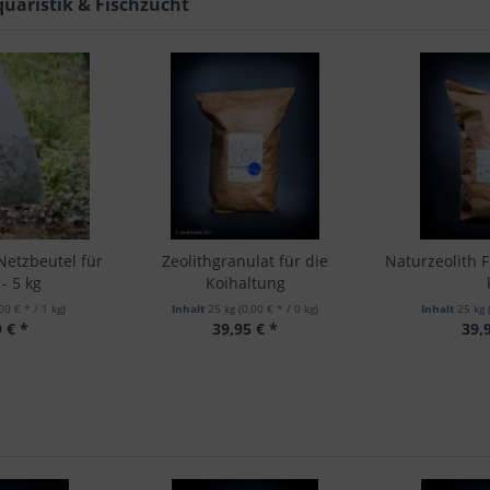
quaristik & Fischzucht
Netzbeutel für
Zeolithgranulat für die
Naturzeolith F
- 5 kg
Koihaltung
00 € * / 1 kg)
Inhalt
25 kg
(0,00 € * / 0 kg)
Inhalt
25 kg
 € *
39,95 € *
39,