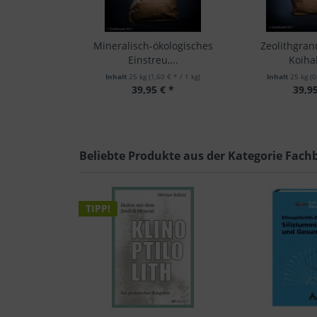
Mineralisch-ökologisches
Zeolithgranu
Einstreu,...
Koiha
Inhalt
25 kg
(1,60 € * / 1 kg)
Inhalt
25 kg
(0
39,95 € *
39,95
Beliebte Produkte aus der Kategorie Fach
TIPP!