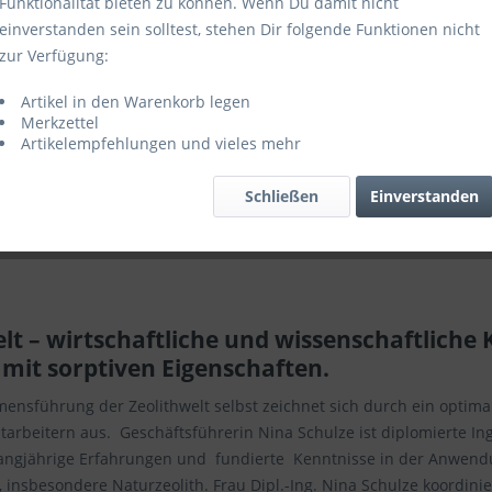
Funktionalität bieten zu können. Wenn Du damit nicht
voran zu treiben.
einverstanden sein solltest, stehen Dir folgende Funktionen nicht
weite Vernetzung der Zeolithwelt können wir jederzeit auf eine Vie
zur Verfügung:
zurückgreifen, sei es um auf dem aktuellen Stand der Forschung in
Artikel in den Warenkorb legen
oder besondere Kundenwünsche zu erfüllen. Mit unserem Forschu
Merkzettel
m Shop angebotenen Produkten auch individuelle Projekte optima
Artikelempfehlungen und vieles mehr
che Kooperationspartner verfügen wir über sehr gute Kenntnisse d
Schließen
Einverstanden
ür natürliche Mineralien in hochwertiger Qualität wie beispielweis
eranten ist neben dem hohen Qualitätsanspruch eines unserer Erf
lt – wirtschaftliche und wissenschaftliche
 mit sorptiven Eigenschaften.
ensführung der Zeolithwelt selbst zeichnet sich durch ein optima
tarbeitern aus. Geschäftsführerin Nina Schulze ist diplomierte I
langjährige Erfahrungen und fundierte Kenntnisse in der Anwendu
 insbesondere Naturzeolith. Frau Dipl.-Ing. Nina Schulze koordini