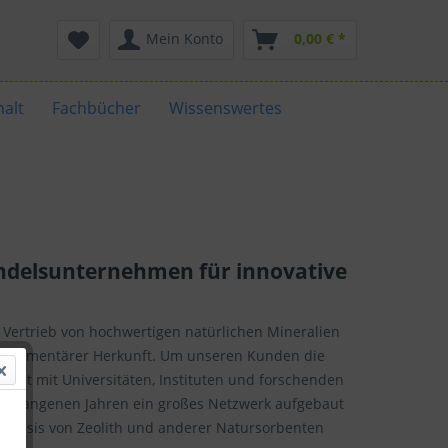
Mein Konto
0,00 € *
alt
Fachbücher
Wissenswertes
andelsunternehmen für innovative
Vertrieb von hochwertigen natürlichen Mineralien
sch-sedimentärer Herkunft. Um unseren Kunden die
hwelt mit Universitäten, Instituten und forschenden
ergangenen Jahren ein großes Netzwerk aufgebaut
f Basis von Zeolith und anderer Natursorbenten