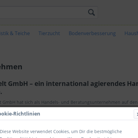
stik & Teiche
Tierzucht
Bodenverbesserung
Haush
ehmen
elt GmbH – ein international agierendes H
.
lt GmbH hat sich als Handels- und Beratungsunternehmen auf den 
 Im Mittelpunkt steht das Mineral Zeolith (Klinoptilolith) vulkani
ookie-Richtlinien
tqualität sowie die beste Beratung zu sichern, arbeitet die Zeolit
in Deutschland und international zusammen. Wir haben in den v
Diese Website verwendet Cookies, um Dir die bestmögliche
klung und Verbreitung innovativer Technologien und Produkten au