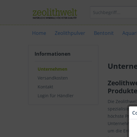
Home
Zeolithpulver
Bentonit
Aquari
Informationen
Untern
Unternehmen
Versandkosten
Zeolithw
Kontakt
Produkte
Login für Händler
Die Zeolithwe
spezialisiert.
C
höchste Produk
Unternehmen 
um die Entwic