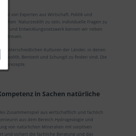
lzahl von Experten aus Wirtschaft, Politik und
 Sachen Naturzeolith zu sein, individuelle Fragen zu
ngs- und Entwicklungsnetzwerk können wir neben
l betreuen.
er unterschiedlichen Kulturen der Länder, in denen
e Zeolith, Bentonit und Schungit zu finden sind. Die
olgsrezepte.
 Kompetenz in Sachen natürliche
les Zusammenspiel aus wirtschaftlich und fachlich
ngenieurin aus dem Bereich Hydrogeologie und
ng von natürlichen Mineralien mit sorptiven
ert und sichert die fachliche Beratung und das