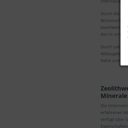
international 
Durch die welt
Wissenschaft 
beantworten 
den in unsere
Durch zahlrei
Abbaugebiete f
Nähe zum Lief
Zeolithwe
Minerale
Die Unternehm
erfahrenen Mi
verfügt über 
Eigenschaften,