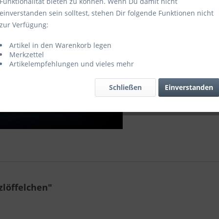
Funktionalität bieten zu können. Wenn Du damit nicht
Merken
einverstanden sein solltest, stehen Dir folgende Funktionen nicht
Artikel-Nr.:
zur Verfügung:
Artikel in den Warenkorb legen
Merkzettel
Artikelempfehlungen und vieles mehr
Schließen
Einverstanden
zlöffelchen"