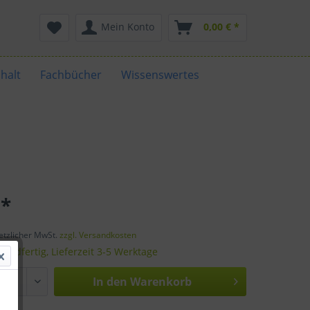
Mein Konto
0,00 € *
halt
Fachbücher
Wissenswertes
 *
setzlicher MwSt.
zzgl. Versandkosten
sandfertig, Lieferzeit 3-5 Werktage
In den
Warenkorb