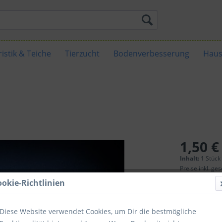
istik & Teiche
Tierzucht
Bodenverbesserung
Haus
1,50 €
Inhalt:
1 Stück
Preise inkl. ge
Sofort ver
ookie-Richtlinien
Diese Website verwendet Cookies, um Dir die bestmögliche