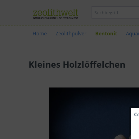
Home
Zeolithpulver
Bentonit
Aquar
Kleines Holzlöffelchen
C