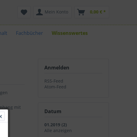
Mein Konto
0,00 € *
alt
Fachbücher
Wissenswertes
Anmelden
RSS-Feed
Atom-Feed
igen
enhang mit
Datum
01.2019 (2)
Alle anzeigen