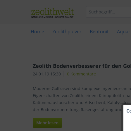
Home
Zeolithpulver
Bentonit
Aquari
Zeolith Bodenverbesserer für den Go
24.01.19 15:30
0 Kommentare
Moderne Golfrasen sind komplexe Ingenieursanlage
Eigenschaften von Zeolith, einem Klinoptilolith-
Kationenaustauscher und Adsorbent, Katalysator
der Bodenvorbereitung, Rasengestaltung und der
C
Mehr lesen