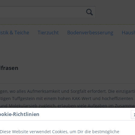
stik & Teiche
Tierzucht
Bodenverbesserung
Haush
lfrasen
n, wo alles Aufmerksamkeit und Sorgfalt erfordert. Die einzigart
haltigen Tuffgestein mit einem hohen KAK-Wert und hocheffizienten
 und Molekularsieb zugleich, erlauben viele Aufgaben im Zusamm
 Rasenpflege.
ookie-Richtlinien
Diese Website verwendet Cookies, um Dir die bestmögliche