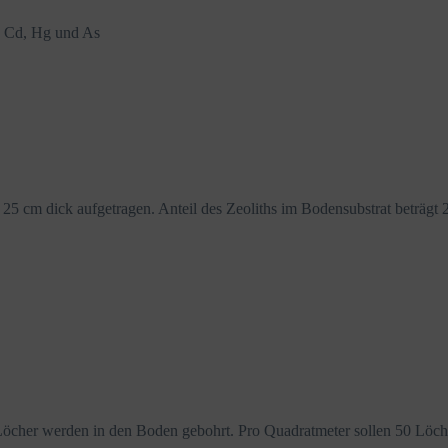
 Cd, Hg und As
 25 cm dick aufgetragen. Anteil des Zeoliths im Bodensubstrat beträg
e Löcher werden in den Boden gebohrt. Pro Quadratmeter sollen 50 Lö