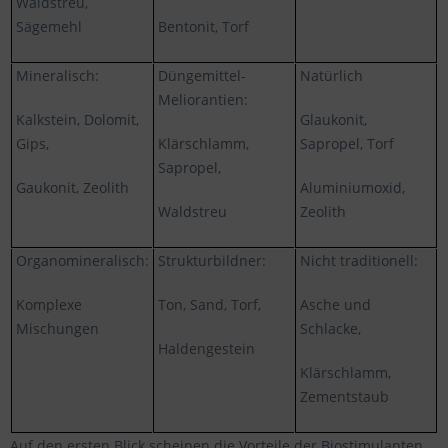
Waldstreu,
Sägemehl
Bentonit, Torf
Mineralisch:
Düngemittel-
Natürlich
Meliorantien:
Kalkstein, Dolomit,
Glaukonit,
Gips,
Klärschlamm,
Sapropel, Torf
Sapropel,
Gaukonit, Zeolith
Aluminiumoxid,
Waldstreu
Zeolith
Organomineralisch:
Strukturbildner:
Nicht traditionell:
Komplexe
Ton, Sand, Torf,
Asche und
Mischungen
Schlacke,
Haldengestein
Klärschlamm,
Zementstaub
Auf den ersten Blick scheinen die Vorteile der Biostimulanten