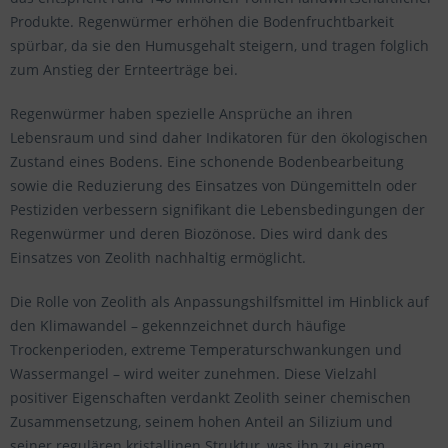
Produkte. Regenwürmer erhöhen die Bodenfruchtbarkeit
spürbar, da sie den Humusgehalt steigern, und tragen folglich
zum Anstieg der Ernteerträge bei.
Regenwürmer haben spezielle Ansprüche an ihren
Lebensraum und sind daher Indikatoren für den ökologischen
Zustand eines Bodens. Eine schonende Bodenbearbeitung
sowie die Reduzierung des Einsatzes von Düngemitteln oder
Pestiziden verbessern signifikant die Lebensbedingungen der
Regenwürmer und deren Biozönose. Dies wird dank des
Einsatzes von Zeolith nachhaltig ermöglicht.
Die Rolle von Zeolith als Anpassungshilfsmittel im Hinblick auf
den Klimawandel – gekennzeichnet durch häufige
Trockenperioden, extreme Temperaturschwankungen und
Wassermangel – wird weiter zunehmen. Diese Vielzahl
positiver Eigenschaften verdankt Zeolith seiner chemischen
Zusammensetzung, seinem hohen Anteil an Silizium und
seiner regulären kristallinen Struktur, was ihn zu einem