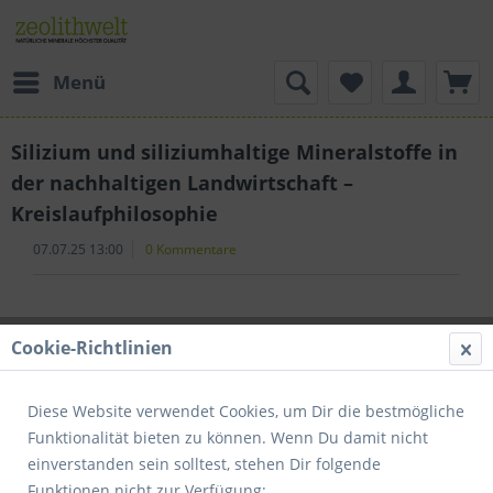
Menü
Silizium und siliziumhaltige Mineralstoffe in
der nachhaltigen Landwirtschaft –
Kreislaufphilosophie
07.07.25 13:00
0 Kommentare
Silizium und siliziumhaltige
Cookie-Richtlinien
Mineralstoffe in der
nachhaltigen Landwirtschaft –
Diese Website verwendet Cookies, um Dir die bestmögliche
Kreislaufphilosophie
Funktionalität bieten zu können. Wenn Du damit nicht
einverstanden sein solltest, stehen Dir folgende
Funktionen nicht zur Verfügung:
Moderne Trends in der Entwicklung der Landwirtschaft,